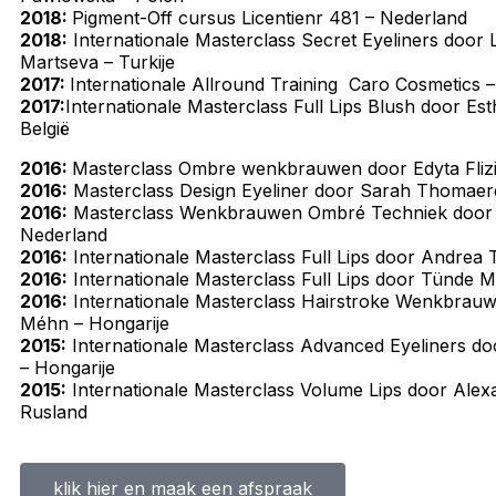
2018:
Pigment-Off cursus Licentienr 481 – Nederland
2018:
Internationale Masterclass Secret Eyeliners door 
Martseva – Turkije
2017:
Internationale Allround Training Caro Cosmetics –
2017:
Internationale Masterclass Full Lips Blush door E
België
2016:
Masterclass Ombre wenkbrauwen door Edyta Flizi
2016:
Masterclass Design Eyeliner door Sarah Thomaere
2016:
Masterclass Wenkbrauwen Ombré Techniek door Ed
Nederland
2016:
Internationale Masterclass Full Lips door Andrea 
2016:
Internationale Masterclass Full Lips door Tünde 
2016:
Internationale Masterclass Hairstroke Wenkbrau
Méhn – Hongarije
2015:
Internationale Masterclass Advanced Eyeliners d
– Hongarije
2015:
Internationale Masterclass Volume Lips door Alex
Rusland
klik hier en maak een afspraak