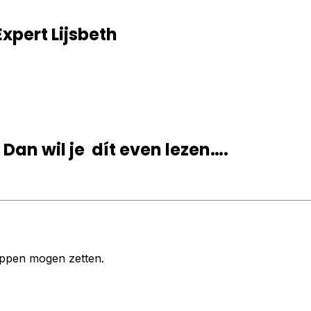
pert Lijsbeth
an wil je dít even lezen….
lippen mogen zetten.