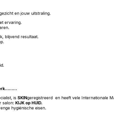
ezicht en jouw uitstraling.
et ervaring.
aren.
k, blijvend resultaat.
p.
id.
werk………
ialist, is
SKIN
geregistreerd en heeft vele Internationale M
r salon:
KIJK op HUID.
renge hygiënische eisen.