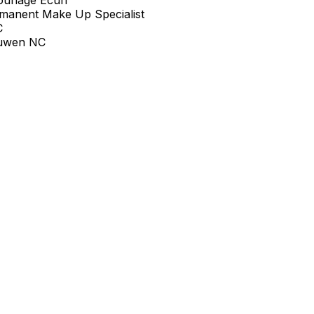
manent Make Up Specialist
C
auwen NC