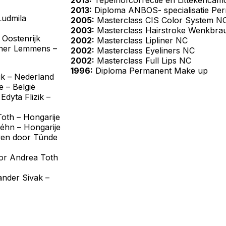
2013:
Diploma ANBOS- specialisatie Per
Ludmila
2005:
Masterclass CIS Color System N
2003:
Masterclass Hairstroke Wenkbr
 Oostenrijk
2002:
Masterclass Lipliner NC
sther Lemmens –
2002:
Masterclass Eyeliners NC
2002:
Masterclass Full Lips NC
1996:
Diploma Permanent Make up
k – Nederland
 – België
yta Flizik –
Toth – Hongarije
Méhn – Hongarije
wen door Tünde
oor Andrea Toth
ander Sivak –