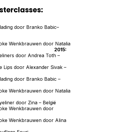
sterclasses:
lading door Branko Babic–
troke Wenkbrauwen door Natalia
Rusland
2015:
eliners door Andrea Toth –
rije
e Lips door Alexander Sivak –
lading door Branko Babic –
troke Wenkbrauwen door Natalia
eliner door Zina – België
troke Wenkbrauwen door
troke Wenkbrauwen door Alina
uflage Ecuri