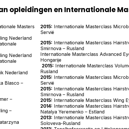
n opleidingen en Internationale Ma
tionale Masters
2015:
Internationale Masterclass Microb
Servië
ing Nederland
2015:
Internationale Masterclass Hairs
tionale
Smirnova – 
Internationale Masterclass Advanced Ey
ing Nederland
Honga
tionale
2015:
Internationale Masterclass Volum
Rusland
ik Nederland
2015:
Internationale Masterclass Microb
ka Blasco –
Servië
2015:
Internationale Masterclass Hairs
Smirnova – Rusland
mmer –
2015:
Internationale Masterclass Wing Ey
2014:
Internationale Masterclass Hairs
ing –
Natalya Yeremenko – Estland
2013:
Internationale Masterclass Hairs
Katarzyna
Soloveva-Rusland
2013:
Tepelhofcorrectie en Littekencamo